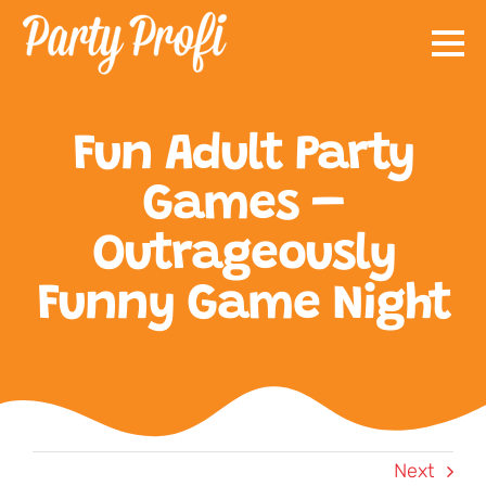
Skip
to
content
Fun Adult Party
Games –
Outrageously
Funny Game Night
Next