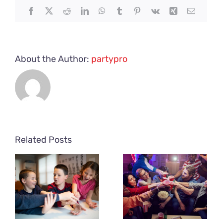
Facebook
X
Reddit
LinkedIn
WhatsApp
Tumblr
Pinterest
Vk
Xing
Email
About the Author:
partypro
Related Posts
Drinking
Games for
Adults –
Outrageously
Fun Adult